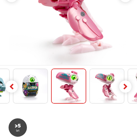
>5
lat