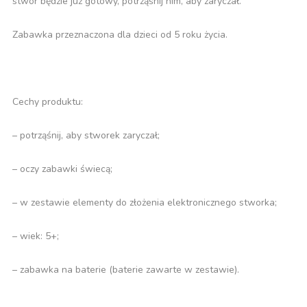
stwór będzie już gotowy, potrząśnij nim, aby zaryczał.
Zabawka przeznaczona dla dzieci od 5 roku życia.
Cechy produktu:
– potrząśnij, aby stworek zaryczał;
– oczy zabawki świecą;
– w zestawie elementy do złożenia elektronicznego stworka;
– wiek: 5+;
– zabawka na baterie (baterie zawarte w zestawie).