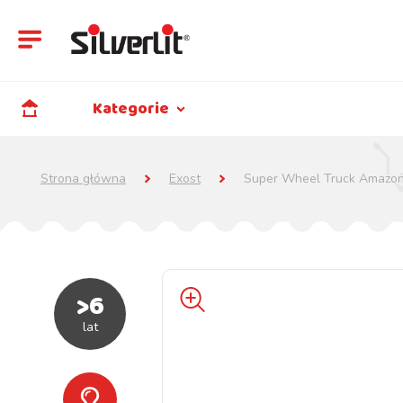
Kategorie
Strona główna
Exost
Super Wheel Truck Amazo
>6
lat