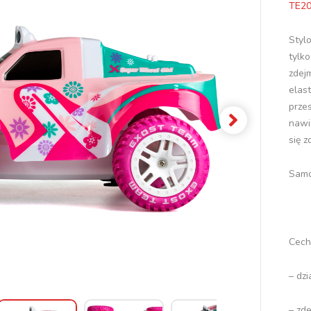
TE2
Styl
tylk
zdej
elas
przes
nawi
się z
Samo
Cech
– dzi
– zd