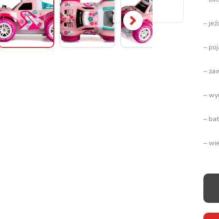
– je
– poj
– za
– wy
– ba
– wi