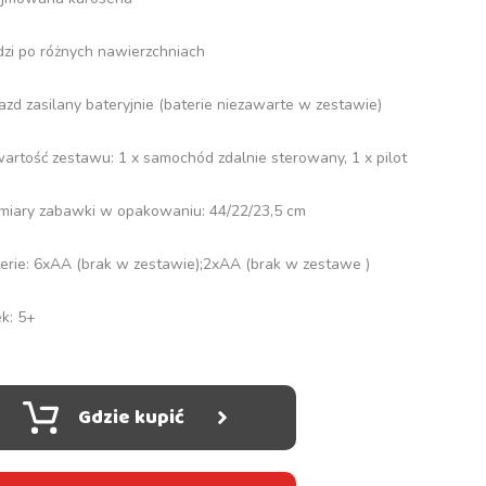
ździ po różnych nawierzchniach
azd zasilany bateryjnie (baterie niezawarte w zestawie)
wartość zestawu: 1 x samochód zdalnie sterowany, 1 x pilot
miary zabawki w opakowaniu: 44/22/23,5 cm
terie: 6xAA (brak w zestawie);2xAA (brak w zestawe )
ek: 5+
Gdzie kupić