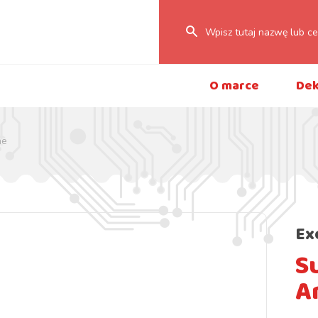
O marce
Dek
ne
Ex
S
A