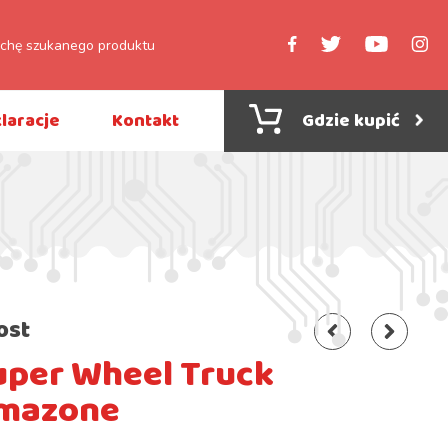
laracje
Kontakt
Gdzie kupić
ost
uper Wheel Truck
mazone