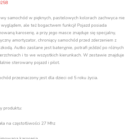
0258
owy samochód w pięknych, pastelowych kolorach zachwyca nie
o wyglądem, ale też bogactwem funkcji! Pojazd posiada
mowaną karoserię, a przy jego masce znajduje się specjalny,
tyczny amortyzator, chroniący samochód przed zderzeniem z
zkodą. Autko zasilane jest bateryjnie, potrafi jeździć po różnych
erzchniach i to we wszystkich kierunkach. W zestawie znajduje
dalnie sterowany pojazd i pilot.
chód przeznaczony jest dla dzieci od 5 roku życia.
y produktu:
ała na częstotliwości 27 Mhz
ejmowana karoseria